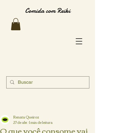
Comida com Reiki
Renata Queiroz
27 de abr.
1 min de leitura
O que você consome vai