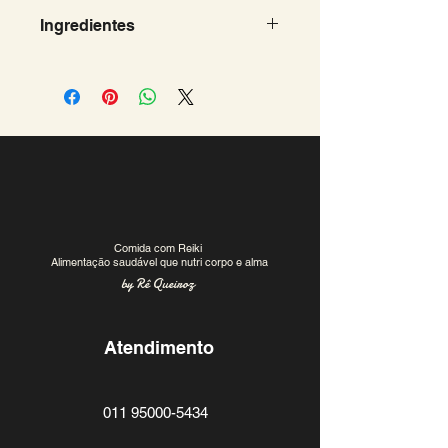
Consumo imediato
Ingredientes
Farinha de trigo, sal e fermento
biológico seco.
Comida com Reiki
Alimentação saudável que nutri corpo e alma
by Rê Queiroz
Atendimento
011 95000-5434