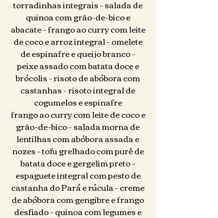
torradinhas integrais - salada de
quinoa com grão-de-bico e
abacate - frango ao curry com leite
de coco e arroz integral - omelete
de espinafre e queijo branco -
peixe assado com batata doce e
brócolis - risoto de abóbora com
castanhas - risoto integral de
cogumelos e espinafre
frango ao curry com leite de coco e
grão-de-bico - salada morna de
lentilhas com abóbora assada e
nozes - tofu grelhado com purê de
batata doce e gergelim preto -
espaguete integral com pesto de
castanha do Pará e rúcula - creme
de abóbora com gengibre e frango
desfiado - quinoa com legumes e