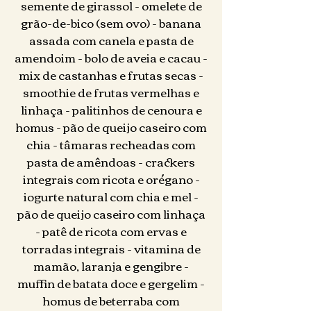
semente de girassol - omelete de
grão-de-bico (sem ovo) - banana
assada com canela e pasta de
amendoim - bolo de aveia e cacau -
mix de castanhas e frutas secas -
smoothie de frutas vermelhas e
linhaça - palitinhos de cenoura e
homus - pão de queijo caseiro com
chia - tâmaras recheadas com
pasta de amêndoas - crackers
integrais com ricota e orégano -
iogurte natural com chia e mel -
pão de queijo caseiro com linhaça
- patê de ricota com ervas e
torradas integrais - vitamina de
mamão, laranja e gengibre -
muffin de batata doce e gergelim -
homus de beterraba com