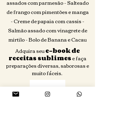
assados com parmesão - Salteado
de frango com pimentões e manga
- Creme de papaia com cassis -
Salmão assado com vinagrete de
mirtilo - Bolo de Banana e Cacau
Adquira seu
e-book de
receitas sublimes
e faça
preparações diversas, saborosas e
muito fáceis. ​
Parte da receita do e-book de Receitas
Sublimes será doada a
CUFA