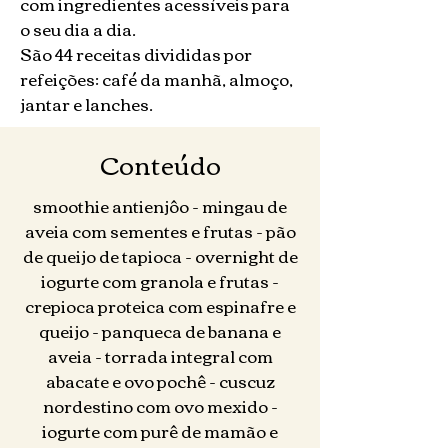
com ingredientes acessíveis para
o seu dia a dia.
São 44 receitas divididas por
refeições: café da manhã, almoço,
jantar e lanches.​
Conteúdo
smoothie antienjôo - mingau de
aveia com sementes e frutas - pão
de queijo de tapioca - overnight de
iogurte com granola e frutas -
crepioca proteica com espinafre e
queijo - panqueca de banana e
aveia - torrada integral com
abacate e ovo pochê - cuscuz
nordestino com ovo mexido -
iogurte com purê de mamão e