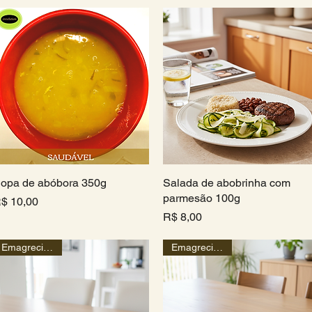
opa de abóbora 350g
Visualização rápida
Salada de abobrinha com
Visualização rápida
parmesão 100g
reço
$ 10,00
Preço
R$ 8,00
Emagrecimento
Emagrecimento