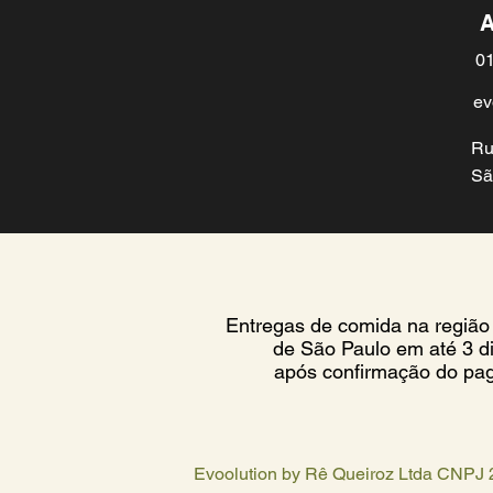
A
01
ev
Comida com Reiki
Alimentação saudável que nutri
corpo e alma
Ru
by Rê Queiroz
Sã
Entregas de comida na região
de
São Paulo em até 3 di
após confirmação do pa
Evoolution by Rê Queiroz Ltda CNPJ 