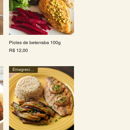
Picles de beterraba 100g
Visualização rápida
Preço
R$ 12,00
Emagrecimento