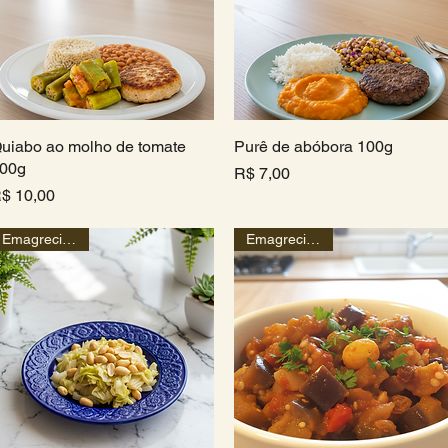
uiabo ao molho de tomate
Visualização rápida
Purê de abóbora 100g
Visualização rápida
00g
Preço
R$ 7,00
reço
$ 10,00
Emagrecimento
Emagrecimento