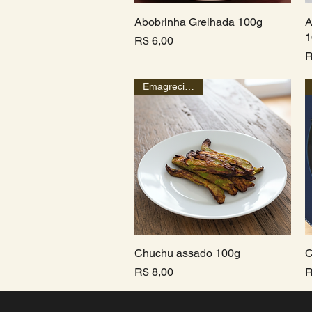
Abobrinha Grelhada 100g
Visualização rápida
A
1
Preço
R$ 6,00
P
R
Emagrecimento
Chuchu assado 100g
Visualização rápida
C
Preço
P
R$ 8,00
R