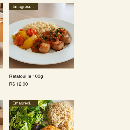
Emagrecimento
Ratatouille 100g
Visualização rápida
Preço
R$ 12,00
Emagrecimento