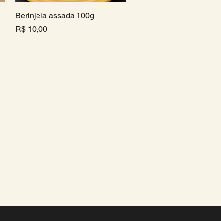
Berinjela assada 100g
Visualização rápida
Preço
R$ 10,00