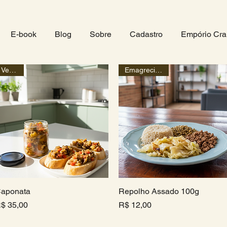
E-book
Blog
Sobre
Cadastro
Empório Cra
Vegano
Emagrecimento
aponata
Visualização rápida
Repolho Assado 100g
Visualização rápida
reço
Preço
$ 35,00
R$ 12,00