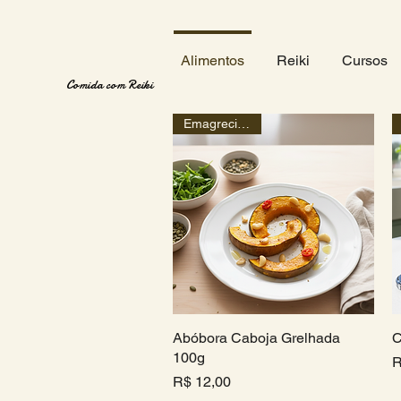
Alimentos
Reiki
Cursos
Comida com Reiki
Emagrecimento
Abóbora Caboja Grelhada
Visualização rápida
C
100g
P
R
Preço
R$ 12,00