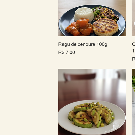
Ragu de cenoura 100g
Visualização rápida
Q
1
Preço
R$ 7,00
P
R