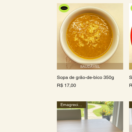
Sopa de grão-de-bico 350g
Visualização rápida
S
Preço
P
R$ 17,00
R
Emagrecimento