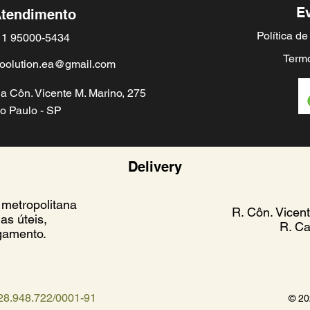
E
tendimento
Política d
1 95000-5434
Termo
oolution.ea@gmail.com
a Côn. Vicente M. Marino, 275
o Paulo - SP
Delivery
 metropolitana
R. Côn. Vicen
as úteis,
R. Ca
gamento.
28.948.722/0001-91
© 202