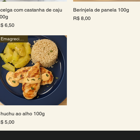
celga com castanha de caju
Visualização rápida
Berinjela de panela 100g
Visualização rápida
00g
Preço
R$ 8,00
reço
$ 6,50
Emagrecimento
huchu ao alho 100g
Visualização rápida
reço
$ 5,00