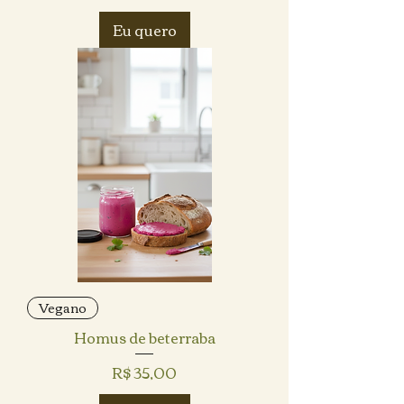
Eu quero
Vegano
Homus de beterraba
Preço
R$ 35,00