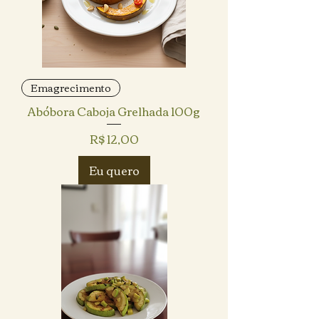
Emagrecimento
Abóbora Caboja Grelhada 100g
Preço
R$ 12,00
Eu quero