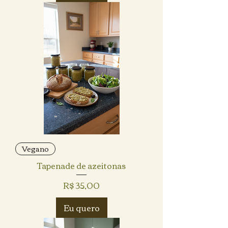
Vegano
Tapenade de azeitonas
Preço
R$ 35,00
Eu quero