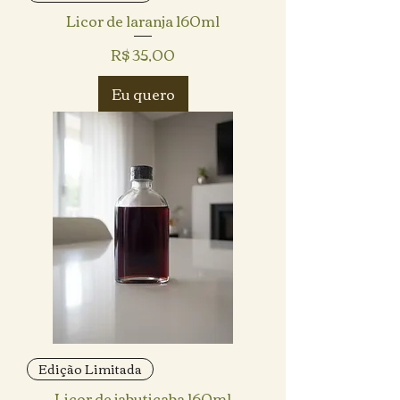
Licor de laranja 160ml
Preço
R$ 35,00
Eu quero
Edição Limitada
Licor de jabuticaba 160ml