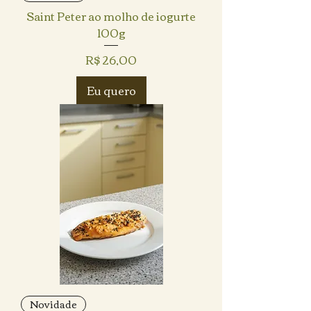
Saint Peter ao molho de iogurte
100g
Preço
R$ 26,00
Eu quero
Novidade