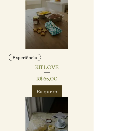
Experiência
KIT LOVE
Preço
R$ 65,00
Eu quero