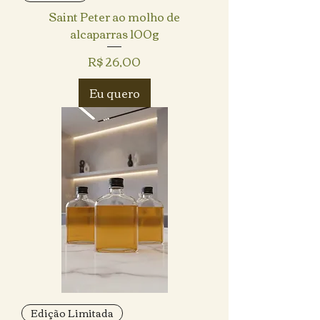
Saint Peter ao molho de
alcaparras 100g
Preço
R$ 26,00
Eu quero
Edição Limitada