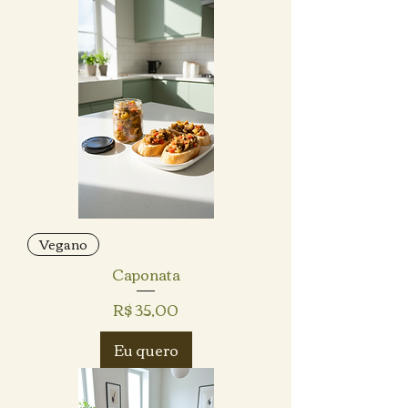
Vegano
Caponata
Preço
R$ 35,00
Eu quero