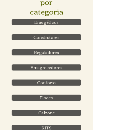
por
categoria
Energéticos
Construtores
Reguladores
Emagrecedores
Conforto
Doces
Calzone
KITS