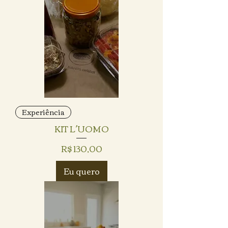
Experiência
KIT L´UOMO
Preço
R$ 130,00
Eu quero