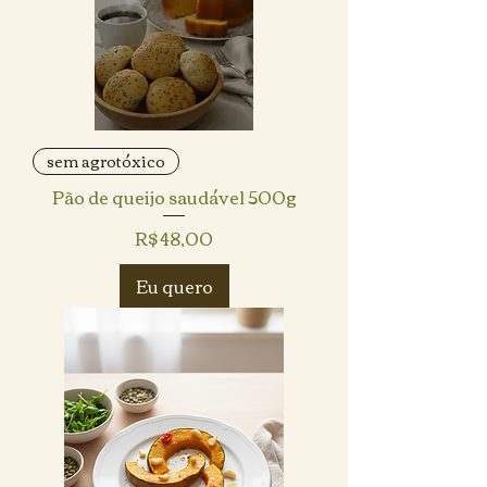
sem agrotóxico
Pão de queijo saudável 500g
Preço
R$ 48,00
Eu quero