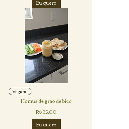
Eu quero
Vegano
Homus de grão de bico
Preço
R$ 35,00
Eu quero