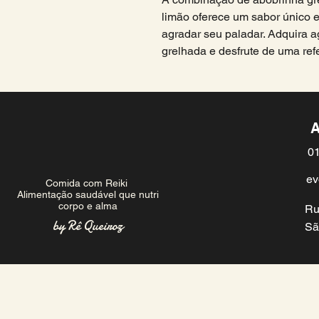
limão oferece um sabor único e
agradar seu paladar. Adquira 
grelhada e desfrute de uma ref
A
01
ev
Comida com Reiki
Alimentação saudável que nutri
corpo e alma
Ru
by Rê Queiroz
Sã