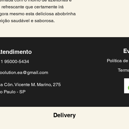
 refrescante que certamente irá
agora mesmo esta deliciosa abobrinha
eição saudável e saborosa.
E
tendimento
Política d
1 95000-5434
Termo
oolution.ea@gmail.com
a Côn. Vicente M. Marino, 275
o Paulo - SP
Delivery