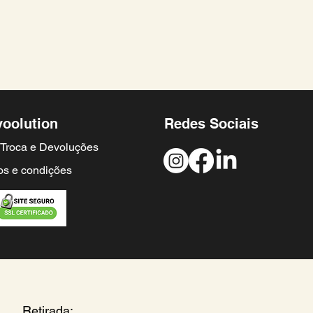
voolution
Redes Sociais
e Troca e Devoluções
s e condições
Retirada: