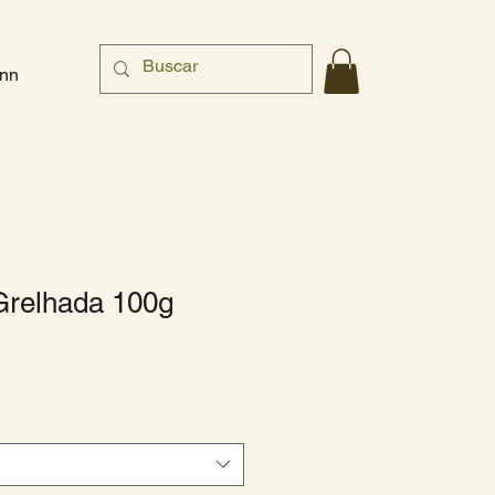
nn
Grelhada 100g