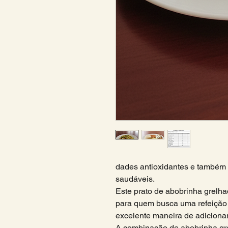
dades antioxidantes e também 
saudáveis.
Este prato de abobrinha grelh
para quem busca uma refeição l
excelente maneira de adicionar 
A combinação de abobrinha gr