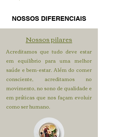
NOSSOS DIFERENCIAIS
Nossos pilares
Acreditamos que tudo deve estar
em equilíbrio para uma melhor
saúde e bem-estar. Além do comer
consciente, acreditamos no
movimento, no sono de qualidade e
em práticas que nos façam evoluir
como ser humano.