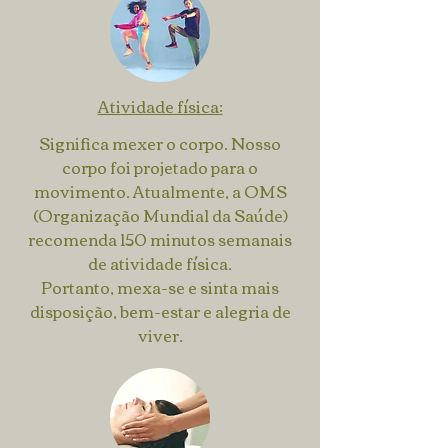
Atividade física:
Significa mexer o corpo. Nosso
corpo foi projetado para o
movimento. Atualmente, a OMS
(Organização Mundial da Saúde)
recomenda 150 minutos semanais
de atividade física.
Portanto, mexa-se e sinta mais
disposição, bem-estar e alegria de
viver.