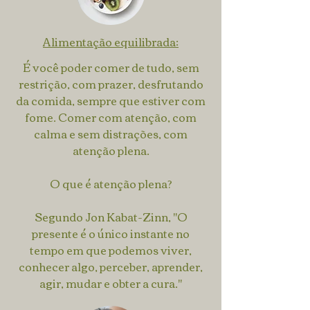
Alimentação equilibrada:
É você poder comer de tudo, sem
restrição, com prazer, desfrutando
da comida, sempre que estiver com
fome. Comer com atenção, com
calma e sem distrações, com
atenção plena.
O que é atenção plena?
Segundo Jon Kabat-Zinn, "O
presente é o único instante no
tempo em que podemos viver,
conhecer algo, perceber, aprender,
agir, mudar e obter a cura."