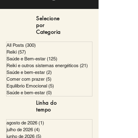
Selecione
por
Categoria
All Posts
(300)
300 posts
Reiki
(57)
57 posts
Saúde e Bem-estar
(125)
125 posts
Reiki e outros sistemas energéticos
(21)
21 posts
Saúde e bem-estar
(2)
2 posts
Comer com prazer
(5)
5 posts
Equilíbrio Emocional
(5)
5 posts
Saúde e bem-estar
(0)
0 post
Linha do
tempo
agosto de 2026
(1)
1 post
julho de 2026
(4)
4 posts
junho de 2026
(5)
5 posts