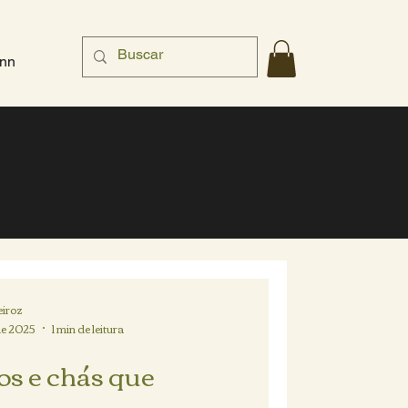
nn
iroz
de 2025
1 min de leitura
s e chás que