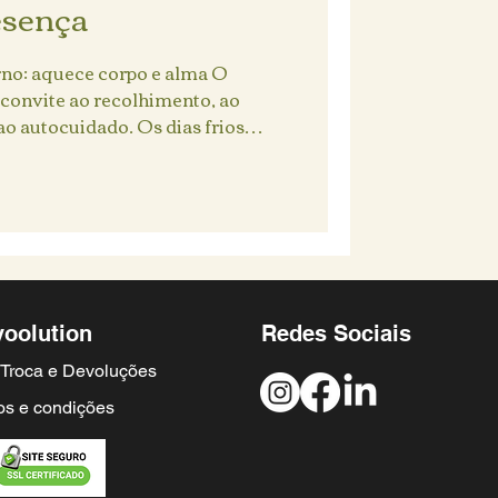
esença
rno: aquece corpo e alma O
convite ao recolhimento, ao
o autocuidado. Os dias frios
..
voolution
Redes Sociais
e Troca e Devoluções
s e condições