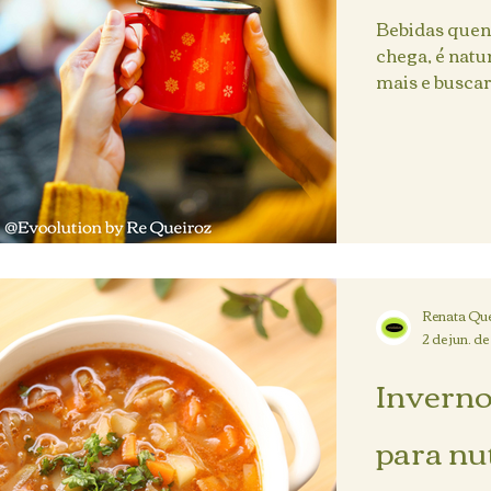
Bebidas quent
chega, é natu
mais e buscar
Afinal,...
Renata Que
2 de jun. d
Inverno:
para nu