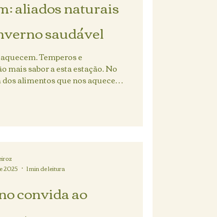
: aliados naturais
inverno saudável
 aquecem. Temperos e
ão mais sabor a esta estação. No
m dos alimentos que nos aquecem,
iroz
de 2025
1 min de leitura
no convida ao