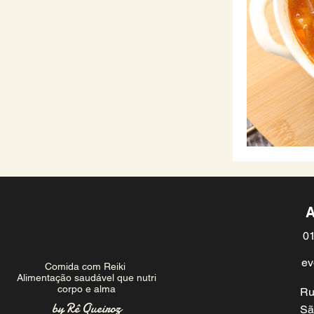
A
01
ev
Comida com Reiki
Alimentação saudável que nutri
corpo e alma
Ru
by Rê Queiroz
Sã