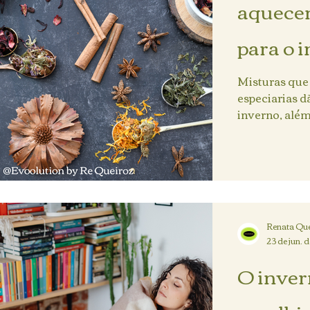
aquecem
para o 
Misturas que
especiarias d
inverno, alé
alguns...
Renata Que
23 de jun. 
O inver