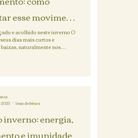
mento: como
tar esse movimento
 com consciência
çado e acolhido neste inverno O
seus dias mais curtos e
 baixas, naturalmente nos
iroz
de 2025
1 min de leitura
o inverno: energia,
ento e imunidade