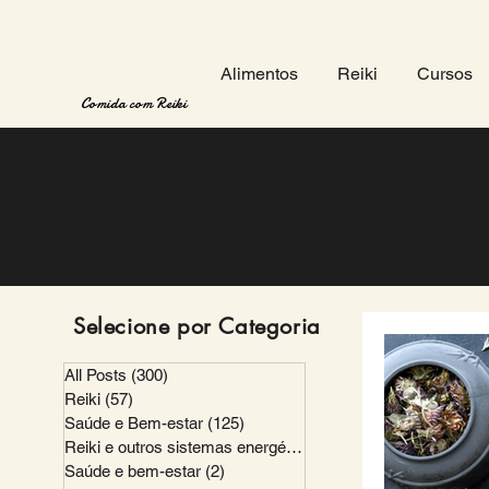
Alimentos
Reiki
Cursos
Comida com Reiki
Selecione por Categoria
All Posts
(300)
300 posts
Reiki
(57)
57 posts
Saúde e Bem-estar
(125)
125 posts
Reiki e outros sistemas energéticos
(21)
21 posts
Saúde e bem-estar
(2)
2 posts