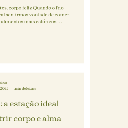
es, corpo feliz Quando o frio
ral sentirmos vontade de comer
 alimentos mais calóricos.
iroz
e 2025
1 min de leitura
 a estação ideal
trir corpo e alma