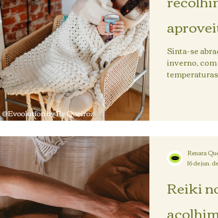
recolhi
aprovei
natural
Sinta-se abra
inverno, com 
temperaturas
convida ao...
Renata Que
16 de jun. 
Reiki n
acolhim