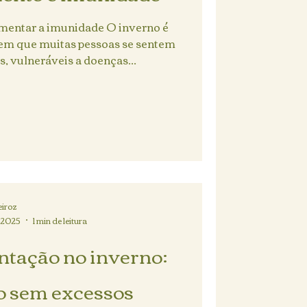
umentar a imunidade O inverno é
em que muitas pessoas se sentem
, vulneráveis a doenças...
iroz
e 2025
1 min de leitura
ntação no inverno:
o sem excessos