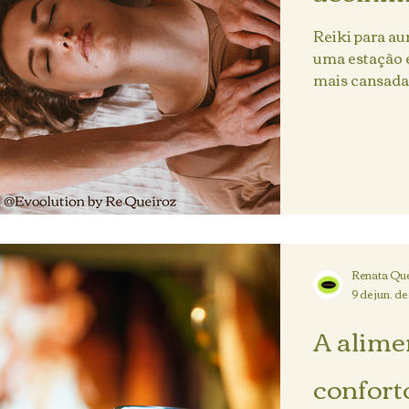
Reiki para a
uma estação 
mais cansadas
Renata Que
9 de jun. d
A alime
confort