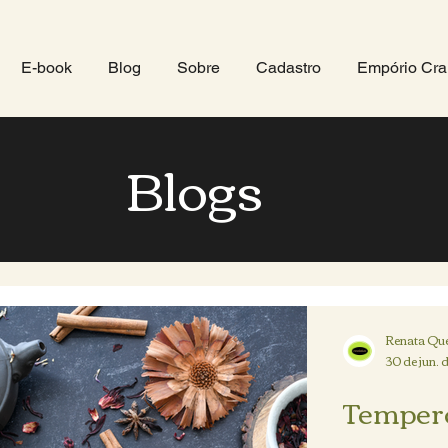
E-book
Blog
Sobre
Cadastro
Empório Cra
Blogs
Renata Que
30 de jun. 
Tempero