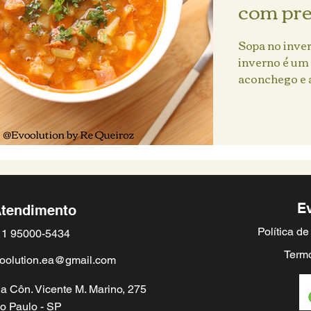
com pr
Sopa no inve
inverno é um 
aconchego e a
naturalmente.
E
tendimento
Política d
1 95000-5434
Termo
oolution.ea@gmail.com
a Côn. Vicente M. Marino, 275
o Paulo - SP