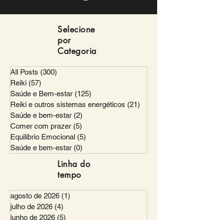
Selecione
por
Categoria
All Posts
(300)
300 posts
Reiki
(57)
57 posts
Saúde e Bem-estar
(125)
125 posts
Reiki e outros sistemas energéticos
(21)
21 posts
Saúde e bem-estar
(2)
2 posts
Comer com prazer
(5)
5 posts
Equilíbrio Emocional
(5)
5 posts
Saúde e bem-estar
(0)
0 post
Linha do
tempo
agosto de 2026
(1)
1 post
julho de 2026
(4)
4 posts
junho de 2026
(5)
5 posts