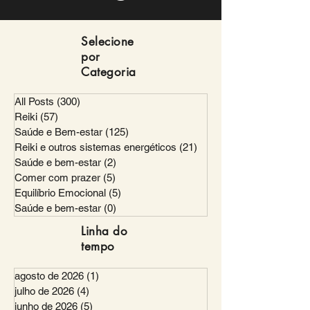
Selecione
por
Categoria
All Posts
(300)
300 posts
Reiki
(57)
57 posts
Saúde e Bem-estar
(125)
125 posts
Reiki e outros sistemas energéticos
(21)
21 posts
Saúde e bem-estar
(2)
2 posts
Comer com prazer
(5)
5 posts
Equilíbrio Emocional
(5)
5 posts
Saúde e bem-estar
(0)
0 post
Linha do
tempo
agosto de 2026
(1)
1 post
julho de 2026
(4)
4 posts
junho de 2026
(5)
5 posts