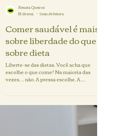
Renata Queiroz
18 de mai.
1 min de leitura
Comer saudável é mais
sobre liberdade do que
sobre dieta
Liberte-se das dietas. Você acha que
escolhe o que come? Na maioria das
vezes… não. A pressa escolhe. A
conveniência escolhe. O que está
disponível escolhe. E, aos poucos, você
perde algo essencial: a autonomia.
Comer bem é retomar o controle — sem