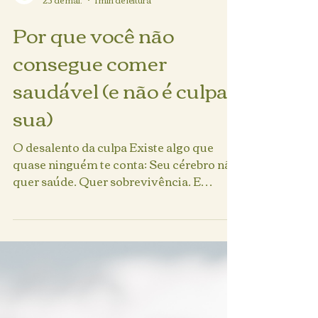
Renata Queiroz
25 de mai.
1 min de leitura
Por que você não
consegue comer
saudável (e não é culpa
sua)
O desalento da culpa Existe algo que
quase ninguém te conta: Seu cérebro não
quer saúde. Quer sobrevivência. E
sobrevivência significa: rápido, fácil e
previsível. Por isso, você não “falha” ao
escolher alimentos menos
saudáveis.Você responde ao que está
disponível. O ambiente decide mais do
que a força de vontade para que o comer